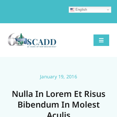
Skip
to
English
.
content
Toggle
Naviga
60th Anniversary Gala
January 19, 2016
About
Nulla In Lorem Et Risus
Ways To Give
Bibendum In Molest
Aculis
Calendar