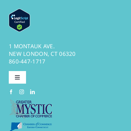
1 MONTAUK AVE.
NEW LONDON, CT 06320
860-447-1717
Toggle
Navigation
Privacy Policy
PREA